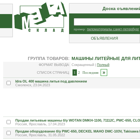
Доска оъявлени
пример:
пиломатериалы санкт-петербург
ОБЪЯВЛЕНИЯ
ГРУППА ТОВАРОВ:
МАШИНЫ ЛИТЕЙНЫЕ ДЛЯ ЛИТ
ФОРМАТ ВЫВОДА:
Сокращенный |
Полный
»
СПИСОК СТРАНИЦ:
1
2
Последняя
Idra OL 400 машина литья под давлением
Смоленск, 23.04.2023
Продам литьевые машины б/у WOTAN DMKH-1100, 71112С, PWC-650, CLO
Россия, Ярославль, 17.04.2023
Продам оборудование б/у PWC-650, DECKEL MAHO DMC-103V, Takisawa 
Россия, Ярославль, 31.05.2022