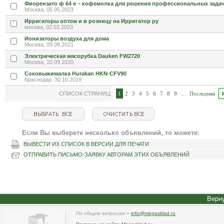
Фиорензато ф 64 е – кофемолка для решения профессиональных зада
Москва, 05.05.2023
Ирригаторы оптом и в розницу на Ирригатор ру
москва, 02.03.2023
Ионизаторы воздуха для дома
Москва, 09.08.2021
Электрическая мясорубка Dauken FW2720
Москва, 10.09.2020
Соковыжималка Hurakan HKN-CFV90
Краснодар, 30.10.2019
СПИСОК СТРАНИЦ:
1
2
3
4
5
6
7
8
9
...
Последняя
Если Вы выберете несколько объявлений, то можете:
ВЫВЕСТИ ИХ СПИСОК В ВЕРСИИ ДЛЯ ПЕЧАТИ
ОТПРАВИТЬ ПИСЬМО-ЗАЯВКУ АВТОРАМ ЭТИХ ОБЪЯВЛЕНИЙ
Верну
По общим вопросам »
info@megasklad.ru