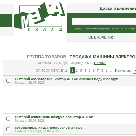
Доска оъявлени
пример:
пиломатериалы санкт-петербург
ОБЪЯВЛЕНИЯ
ГРУППА ТОВАРОВ:
ПРОДАЖА МАШИНЫ ЭЛЕКТРО
ФОРМАТ ВЫВОДА:
Сокращенный |
Полный
СПИСОК СТРАНИЦ:
1
2
3
4
5
6
7
8
9
...
Последняя
Бытовой озонатор+ионизатор АЛТАЙ очищает воду и воздух.
Москва, 30.03.2026
Бытовой очиститель воздуха-озонатор АЛТАЙ.
Москва, 30.03.2026
соковыжималка для ресторанов и кафе
Санкт-Петербург, 11.06.2025