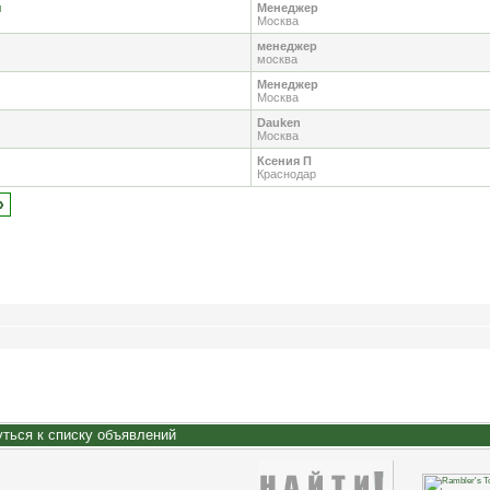
ч
Менеджер
Москва
менеджер
москва
Менеджер
Москва
Dauken
Москва
Ксения П
Краснодар
»
ться к списку объявлений