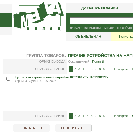
Доска оъявлений
пример:
пиломатериалы санкт-петербург
ОБЪЯВЛЕНИЯ
Регистр
ГРУППА ТОВАРОВ:
ПРОЧИЕ УСТРОЙСТВА НА НАП
ФОРМАТ ВЫВОДА:
Сокращенный |
Полный
СПИСОК СТРАНИЦ:
1
2
3
4
5
6
7
8
9
...
Последняя
Куплю електромонтажні коробки КСРВ01УЕх, КСРВ02УЕх
Украина. Сумы., 01.07.2023
СПИСОК СТРАНИЦ:
1
2
3
4
5
6
7
8
9
...
Последняя