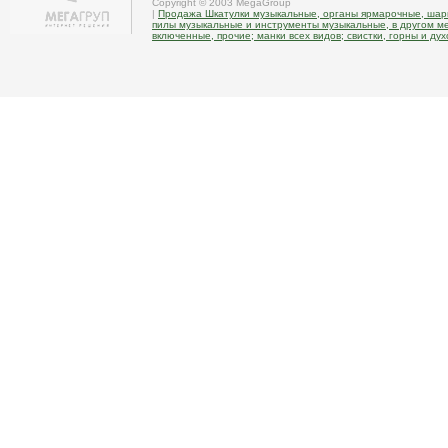
Copyright © 2003 MegaGroup
|
Продажа Шкатулки музыкальные, органы ярмарочные, шар
пилы музыкальные и инструменты музыкальные, в другом м
включенные, прочие; манки всех видов; свистки, горны и д