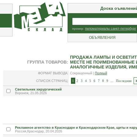
Доска оъявлени
пример:
пиломатериалы санкт-петербург
ОБЪЯВЛЕНИЯ
ПРОДАЖА ЛАМПЫ И ОСВЕТИТ
ГРУППА ТОВАРОВ:
МЕСТЕ НЕ ПОИМЕНОВАННЫЕ 
АНАЛОГИЧНЫЕ ИЗДЕЛИЯ, ИМЕ
ФОРМАТ ВЫВОДА:
Сокращенный |
Полный
СПИСОК СТРАНИЦ:
1
2
3
4
5
6
7
8
9
...
Последняя
Светильник хирургический
Воронеж, 21.05.2026
Рекламное агентство в Краснодаре и Краснодарском Крае, щиты и нар
Россия,Краснодар, 20.04.2026