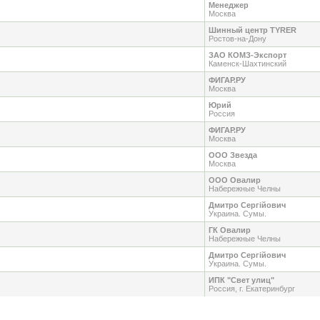
Менеджер
Москва
Шинный центр TYRER
Ростов-на-Дону
ЗАО КОМЗ-Экспорт
Каменск-Шахтинский
ФИГАР.РУ
Москва
Юрий
Россия
ФИГАР.РУ
Москва
ООО Звезда
Москва
ООО Овалир
Набережные Челны
Дмитро Сергійович
Украина. Сумы.
ГК Овалир
Набережные Челны
Дмитро Сергійович
Украина. Сумы.
ИПК "Свет улиц"
Россия, г. Екатеринбург