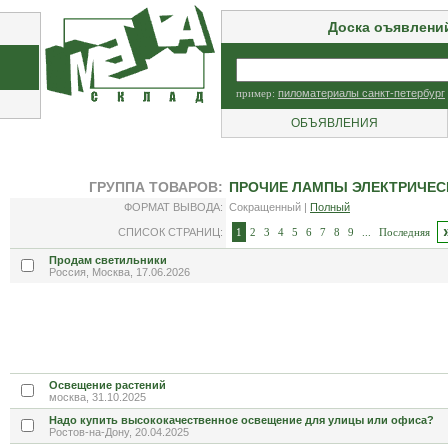
Доска оъявлени
пример:
пиломатериалы санкт-петербург
ОБЪЯВЛЕНИЯ
ГРУППА ТОВАРОВ:
ПРОЧИЕ ЛАМПЫ ЭЛЕКТРИЧЕС
ФОРМАТ ВЫВОДА:
Сокращенный |
Полный
СПИСОК СТРАНИЦ:
1
2
3
4
5
6
7
8
9
...
Последняя
Продам светильники
Россия, Москва, 17.06.2026
Освещение растений
москва, 31.10.2025
Надо купить высококачественное освещение для улицы или офиса?
Ростов-на-Дону, 20.04.2025