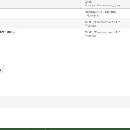
ООО
Россия, Ростов-на-Дону
Непряхина Татьяна
г.Иркутск
ООО "Светмаркет ГБ"
Москва
W 3 808 р
ООО "Светмаркет ГБ"
Москва
»