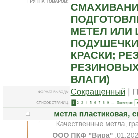
ГРУППА ТОВАРОВ:
СМАХИВАНИЯ
ПОДГОТОВЛ
МЕТЕЛ ИЛИ
ПОДУШЕЧКИ
КРАСКИ; Р
РЕЗИНОВЫХ
ВЛАГИ)
Сокращенный
| 
ФОРМАТ ВЫВОДА:
СПИСОК СТРАНИЦ:
1
2
3
4
5
6
7
8
9
...
Последняя
метла пластиковая, с
Качественные метла, гра
ООО ПКФ "Вира"
.01.20