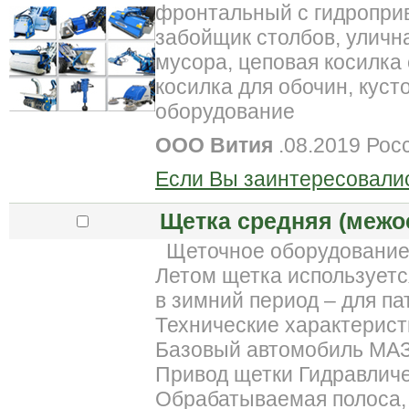
фронтальный с гидроприв
забойщик столбов, уличн
мусора, цеповая косилка
косилка для обочин, куст
оборудование
ООО Вития
.08.2019 Рос
Если Вы заинтересовалис
Щетка средняя (межо
Щеточное оборудование 
Летом щетка используетс
в зимний период – для па
Технические характерист
Базовый автомобиль МАЗ
Привод щетки Гидравлич
Обрабатываемая полоса, 