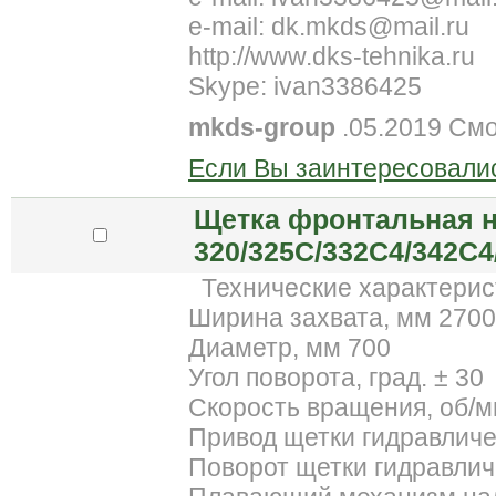
e-mail: dk.mkds@mail.ru
http://www.dks-tehnika.ru
Skype: ivan3386425
mkds-group
.05.2019 См
Если Вы заинтересовалис
Щетка фронтальная н
320/325С/332С4/342С4
Технические характерис
Ширина захвата, мм 2700
Диаметр, мм 700
Угол поворота, град. ± 30
Скорость вращения, об/м
Привод щетки гидравлич
Поворот щетки гидравлич