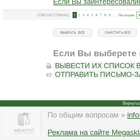
Если Вы заинтересовалис
СПИСОК СТРАНИЦ:
1
2
3
4
5
6
7
8
9
...
Последняя
Если Вы выберете 
ВЫВЕСТИ ИХ СПИСОК В
ОТПРАВИТЬ ПИСЬМО-З
Вернутьс
По общим вопросам »
inf
Реклама на сайте Megaskl