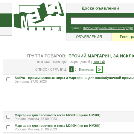
Доска оъявлений
пример:
пиломатериалы санкт-петербург
ОБЪЯВЛЕНИЯ
Регистр
ГРУППА ТОВАРОВ:
ПРОЧИЙ МАРГАРИН, ЗА ИСК
ФОРМАТ ВЫВОДА:
Сокращенный |
Полный
»
СПИСОК СТРАНИЦ:
1
2
Последняя
SolPro - промышленные жиры и маргарины для хлебобулочной пром
Белгород, 27.01.2026
Маргарин для песочного теста М220Н (пр-во НМЖК)
Россия, Москва, 13.09.2023
Маргарин для песочного теста М240Н (пр-во НМЖК)
Россия, Москва, 13.09.2023