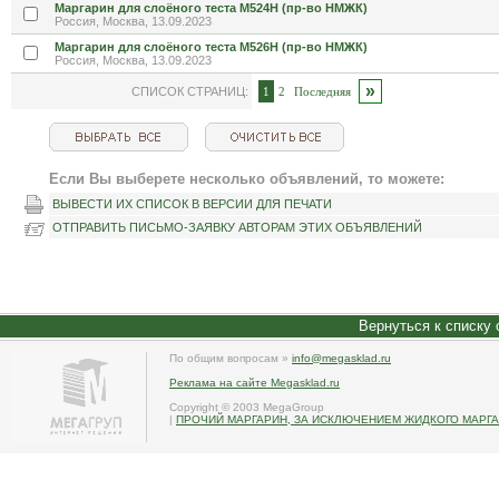
Маргарин для слоёного теста М524Н (пр-во НМЖК)
Россия, Москва, 13.09.2023
Маргарин для слоёного теста М526Н (пр-во НМЖК)
Россия, Москва, 13.09.2023
»
СПИСОК СТРАНИЦ:
1
2
Последняя
Если Вы выберете несколько объявлений, то можете:
ВЫВЕСТИ ИХ СПИСОК В ВЕРСИИ ДЛЯ ПЕЧАТИ
ОТПРАВИТЬ ПИСЬМО-ЗАЯВКУ АВТОРАМ ЭТИХ ОБЪЯВЛЕНИЙ
Вернуться к списку
По общим вопросам »
info@megasklad.ru
Реклама на сайте Megasklad.ru
Copyright © 2003 MegaGroup
|
ПРОЧИЙ МАРГАРИН, ЗА ИСКЛЮЧЕНИЕМ ЖИДКОГО МАРГ