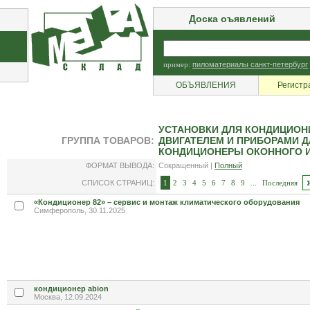
Доска оъявлений
пример:
пиломатериалы санкт-петербург
ОБЪЯВЛЕНИЯ
Регистр
УСТАНОВКИ ДЛЯ КОНДИЦИОН
ГРУППА ТОВАРОВ:
ДВИГАТЕЛЕМ И ПРИБОРАМИ 
КОНДИЦИОНЕРЫ ОКОННОГО И
ФОРМАТ ВЫВОДА:
Сокращенный |
Полный
СПИСОК СТРАНИЦ:
1
2
3
4
5
6
7
8
9
...
Последняя
«Кондиционер 82» – сервис и монтаж климатического оборудования
Симферополь, 30.11.2025
кондиционер abion
Москва, 12.09.2024