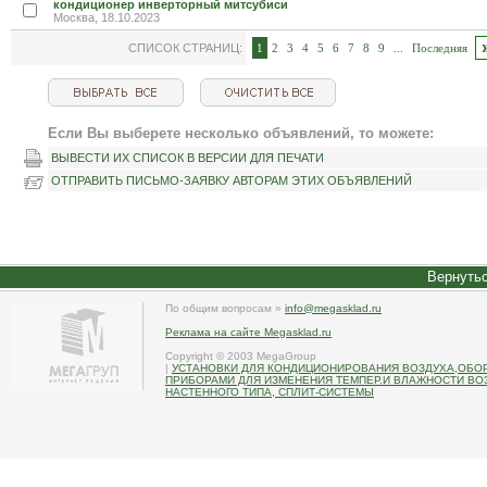
кондиционер инверторный митсубиси
Москва, 18.10.2023
СПИСОК СТРАНИЦ:
1
2
3
4
5
6
7
8
9
...
Последняя
Если Вы выберете несколько объявлений, то можете:
ВЫВЕСТИ ИХ СПИСОК В ВЕРСИИ ДЛЯ ПЕЧАТИ
ОТПРАВИТЬ ПИСЬМО-ЗАЯВКУ АВТОРАМ ЭТИХ ОБЪЯВЛЕНИЙ
Вернутьс
По общим вопросам »
info@megasklad.ru
Реклама на сайте Megasklad.ru
Copyright © 2003 MegaGroup
|
УСТАНОВКИ ДЛЯ КОНДИЦИОНИРОВАНИЯ ВОЗДУХА,ОБО
ПРИБОРАМИ ДЛЯ ИЗМЕНЕНИЯ ТЕМПЕР.И ВЛАЖНОСТИ В
НАСТЕННОГО ТИПА, СПЛИТ-СИСТЕМЫ