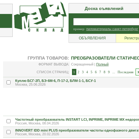
Доска оъявлений
пример:
пиломатериалы санкт-петербург
ОБЪЯВЛЕНИЯ
Регистр
ГРУППА ТОВАРОВ:
ПРЕОБРАЗОВАТЕЛИ СТАТИЧЕС
ФОРМАТ ВЫВОДА:
Сокращенный |
Полный
СПИСОК СТРАНИЦ:
1
2
3
4
5
6
7
8
9
...
Последняя
Куплю БСГ-2П, БЭ-6М-6, П-17-2, БЛМ-1-1, БСУ-1
Москва, 25.06.2026
Частотный преобразователь INSTART LCI, INPRIME, INPRIME MX недоро
Россия, Москва, 08.04.2026
INNOVERT IDD mini PLUS преобразователи частоты однофазного двига
Россия, Москва, 20.02.2026