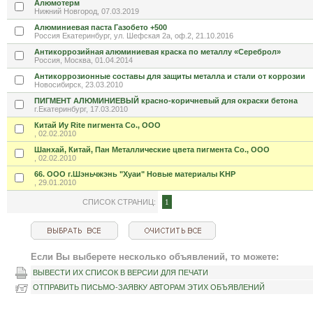
Алюмотерм
Нижний Новгород, 07.03.2019
Алюминиевая паста Газобето +500
Россия Екатеринбург, ул. Шефская 2а, оф.2, 21.10.2016
Антикоррозийная алюминиевая краска по металлу «Сереброл»
Россия, Москва, 01.04.2014
Антикоррозионные составы для защиты металла и стали от коррозии
Новосибирск, 23.03.2010
ПИГМЕНТ АЛЮМИНИЕВЫЙ красно-коричневый для окраски бетона
г.Екатеринбург, 17.03.2010
Китай Иу Rite пигмента Co., ООО
, 02.02.2010
Шанхай, Китай, Пан Металлические цвета пигмента Co., ООО
, 02.02.2010
66. ООО г.Шэньчжэнь "Хуаи" Новые материалы KHP
, 29.01.2010
СПИСОК СТРАНИЦ:
1
Если Вы выберете несколько объявлений, то можете:
ВЫВЕСТИ ИХ СПИСОК В ВЕРСИИ ДЛЯ ПЕЧАТИ
ОТПРАВИТЬ ПИСЬМО-ЗАЯВКУ АВТОРАМ ЭТИХ ОБЪЯВЛЕНИЙ