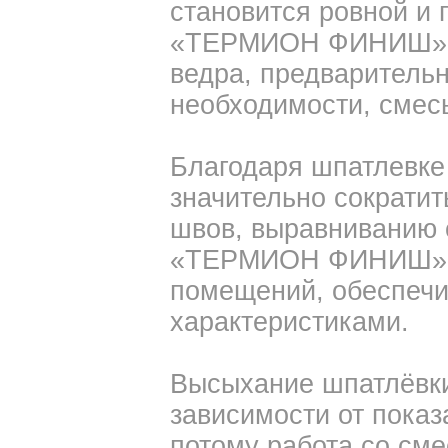
становится ровной и 
«ТЕРМИОН ФИНИШ», м
ведра, предваритель
необходимости, смес
Благодаря шпатлев
значительно сократи
швов, выравниванию с
«ТЕРМИОН ФИНИШ» п
помещений, обеспечи
характеристиками.
Высыхание шпатлёвки 
зависимости от показ
потому работа со см