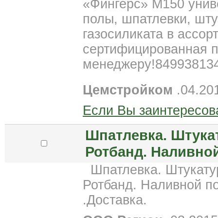
«Фингерс» М150 унив
полы, шпатлевки, шту
газосиликата в ассор
сертифицированная п
менеджеру!84993813
Цемстройком
.04.20
Если Вы заинтересов
Шпатлевка. Штукат
Ротбанд. Наливно
Шпатлевка. Штукатур
Ротбанд. Наливной по
.Доставка.