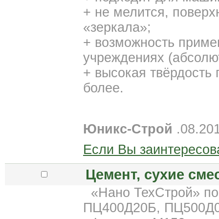
+ не мелится, поверх
«зеркала»;
+ возможность приме
учреждениях (абсолют
+ высокая твёрдость 
более.
Юникс-Строй
.08.20
Если Вы заинтересов
Цемент, сухие сме
«Нано ТехСтрой» по
ПЦ400Д20Б, ПЦ500Д0