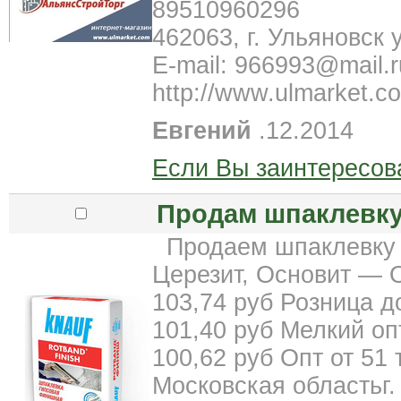
89510960296
462063, г. Ульяновск 
E-mail: 966993@mail.r
http://www.ulmarket.c
Евгений
.12.2014
Если Вы заинтересов
Продам шпаклевку 
Продаем шпаклевку д
Церезит, Основит — 
103,74 руб Розница до
101,40 руб Мелкий опт
100,62 руб Опт от 51 т
Московская областьг