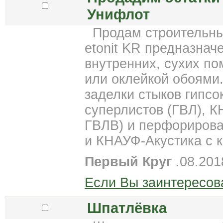
Унифлот
Продам строительны
etonit KR предназнач
внутренних, сухих п
или оклейкой обоями
заделки стыков гипс
суперлистов (ГВЛ), 
ГВЛВ) и перфорирова
и КНАУФ-Акустика с 
Первый Круг
.08.201
Если Вы заинтересов
Шпатлёвка