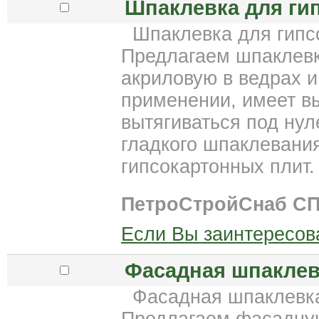
Шпаклевка для ги
Шпаклевка для гипс
Предлагаем шпаклевку
акриловую в ведрах 
применении, имеет в
вытягиваться под ну
гладкого шпаклевани
гипсокартонных плит.
ПетроСтройСнаб С
Если Вы заинтересов
Фасадная шпаклев
Фасадная шпаклевк