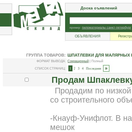
Доска оъявлений
пример:
пиломатериалы санкт-петербург
ОБЪЯВЛЕНИЯ
Регистр
ГРУППА ТОВАРОВ:
ШПАТЛЕВКИ ДЛЯ МАЛЯРНЫХ 
ФОРМАТ ВЫВОДА:
Сокращенный
| Полный
»
СПИСОК СТРАНИЦ:
1
2
3
4
Последняя
Продам Шпаклевку K
Продадим по низкой 
со строительного объ
-Кнауф-Унифлот. В нал
мешок