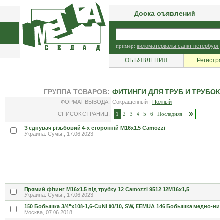
Доска оъявлений
пример:
пиломатериалы санкт-петербург
ОБЪЯВЛЕНИЯ
Регистр
ГРУППА ТОВАРОВ:
ФИТИНГИ ДЛЯ ТРУБ И ТРУБО
ФОРМАТ ВЫВОДА:
Сокращенный |
Полный
»
СПИСОК СТРАНИЦ:
1
2
3
4
5
6
Последняя
З'єднувач різьбовий 4-х сторонній М16х1.5 Camozzi
Украина. Сумы., 17.06.2023
Прямий фітинг M16x1.5 під трубку 12 Camozzi 9512 12М16х1,5
Украина. Сумы., 17.06.2023
150 Бобышка 3/4"х108-1,6-СuNi 90/10, SW, EEMUA 146 Бобышка медно-н
Москва, 07.06.2018