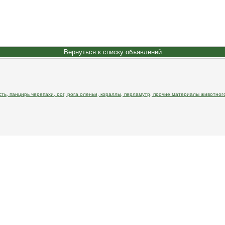
Вернуться к списку объявлений
ть, панцирь черепахи, рог, рога оленьи, кораллы, перламутр, прочие материалы животног