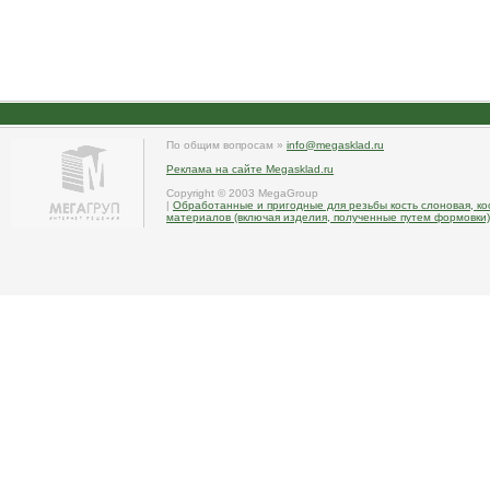
По общим вопросам »
info@megasklad.ru
Реклама на сайте Megasklad.ru
Copyright © 2003 MegaGroup
|
Обработанные и пригодные для резьбы кость слоновая, кос
материалов (включая изделия, полученные путем формовки)