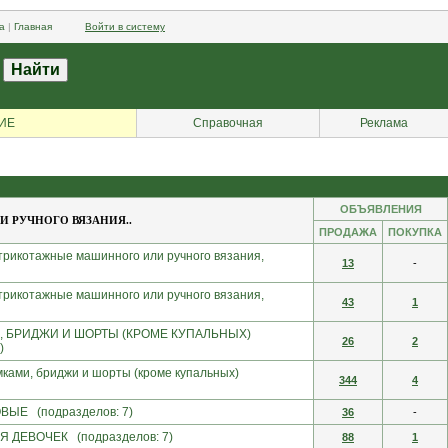
а
|
Главная
Войти в систему
ИЕ
Справочная
Реклама
ОБЪЯВЛЕНИЯ
 РУЧНОГО ВЯЗАНИЯ..
ПРОДАЖА
ПОКУПКА
 трикотажные машинного или ручного вязания,
13
-
 трикотажные машинного или ручного вязания,
43
1
, БРИДЖИ И ШОРТЫ (КРОМЕ КУПАЛЬНЫХ)
26
2
)
мками, бриджи и шорты (кроме купальных)
344
4
Е (подразделов: 7)
36
-
ДЕВОЧЕК (подразделов: 7)
88
1