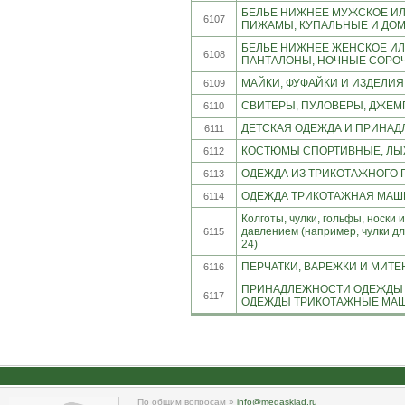
БЕЛЬЕ НИЖНЕЕ МУЖСКОЕ ИЛ
6107
ПИЖАМЫ, КУПАЛЬНЫЕ И ДОМА
БЕЛЬЕ НИЖНЕЕ ЖЕНСКОЕ ИЛ
6108
ПАНТАЛОНЫ, НОЧНЫЕ СОРОЧК
МАЙКИ, ФУФАЙКИ И ИЗДЕЛИЯ
6109
СВИТЕРЫ, ПУЛОВЕРЫ, ДЖЕМ
6110
ДЕТСКАЯ ОДЕЖДА И ПРИНАДЛ
6111
КОСТЮМЫ СПОРТИВНЫЕ, ЛЫЖ
6112
ОДЕЖДА ИЗ ТРИКОТАЖНОГО П
6113
ОДЕЖДА ТРИКОТАЖНАЯ МАШИН
6114
Колготы, чулки, гольфы, носк
давлением (например, чулки д
6115
24)
ПЕРЧАТКИ, ВАРЕЖКИ И МИТЕ
6116
ПРИНАДЛЕЖНОСТИ ОДЕЖДЫ 
6117
ОДЕЖДЫ ТРИКОТАЖНЫЕ МАШИ
По общим вопросам »
info@megasklad.ru