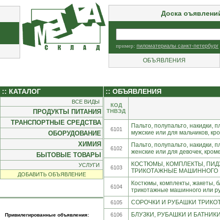
Доска оъявлени
пример:
пиломатериалы санкт-петербург
ОБЪЯВЛЕНИЯ
:: КАТАЛОГ
:: ОБЪЯВЛЕНИЯ
ВСЕ ВИДЫ
КОД
ПРОДУКТЫ ПИТАНИЯ
ТНВЭД
ТРАНСПОРТНЫЕ СРЕДСТВА
Пальто, полупальто, накидки, 
6101
мужские или для мальчиков, кр
ОБОРУДОВАНИЕ
ХИМИЯ
Пальто, полупальто, накидки, 
6102
женские или для девочек, кром
БЫТОВЫЕ ТОВАРЫ
КОСТЮМЫ, КОМПЛЕКТЫ, ПИД
УСЛУГИ
6103
ТРИКОТАЖНЫЕ МАШИННОГО ИЛ
ДОБАВИТЬ ОБЪЯВЛЕНИЕ
Костюмы, комплекты, жакеты, б
6104
трикотажные машинного или ру
СОРОЧКИ И РУБАШКИ ТРИКО
6105
БЛУЗКИ, РУБАШКИ И БАТНИК
6106
Привилегированные объявления: