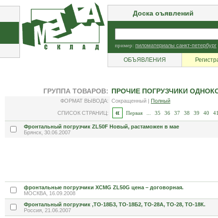
Доска оъявлений
пример:
пиломатериалы санкт-петербург
ОБЪЯВЛЕНИЯ
Регистр
ГРУППА ТОВАРОВ:
ПРОЧИЕ ПОГРУЗЧИКИ ОДНОК
ФОРМАТ ВЫВОДА:
Сокращенный |
Полный
«
СПИСОК СТРАНИЦ:
Первая
...
35
36
37
38
39
40
4
Фронтальный погрузчик ZL50F Новый, растаможен в мае
Брянск, 30.06.2007
фронтальные погрузчики XCMG ZL50G цена – договорная.
МОСКВА, 16.09.2008
Фронтальный погрузчик ,ТО-18Б3, ТО-18Б2, ТО-28А, ТО-28, ТО-18К.
Россия, 21.06.2007