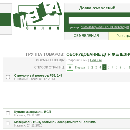
Доска оъявлений
пример:
пиломатериалы санкт-петербург
ОБЪЯВЛЕНИЯ
Регистр
ГРУППА ТОВАРОВ:
ОБОРУДОВАНИЕ ДЛЯ ЖЕЛЕЗН
ФОРМАТ ВЫВОДА:
Сокращенный |
Полный
«
СПИСОК СТРАНИЦ:
Первая
1
2
3
4
5
6
7
8
9
...
Стрелочный перевод Р65, 1х9
г. Нижний Тагил, 01.12.2013
Куплю материалы ВСП
Ижевск, 24.11.2013
Материалы ВСП, большой ассортимент в наличии.
Ижевск, 24.11.2013