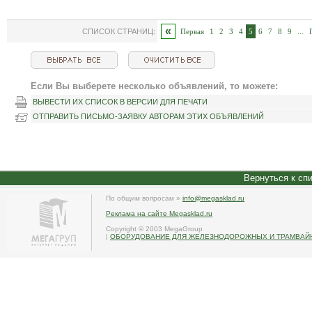
«
СПИСОК СТРАНИЦ:
Первая
1
2
3
4
5
6
7
8
9
...
Если Вы выберете несколько объявлений, то можете:
ВЫВЕСТИ ИХ СПИСОК В ВЕРСИИ ДЛЯ ПЕЧАТИ
ОТПРАВИТЬ ПИСЬМО-ЗАЯВКУ АВТОРАМ ЭТИХ ОБЪЯВЛЕНИЙ
Вернуться к сп
По общим вопросам »
info@megasklad.ru
Реклама на сайте Megasklad.ru
Copyright © 2003 MegaGroup
|
ОБОРУДОВАНИЕ ДЛЯ ЖЕЛЕЗНОДОРОЖНЫХ И ТРАМВАЙНЫ