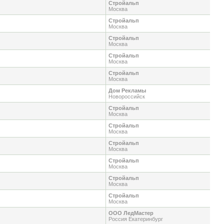
Стройальп
Москва
Стройальп
Москва
Стройальп
Москва
Стройальп
Москва
Стройальп
Москва
Дом Рекламы
Новороссийск
Стройальп
Москва
Стройальп
Москва
Стройальп
Москва
Стройальп
Москва
Стройальп
Москва
Стройальп
Москва
ООО ЛедМастер
Россия Екатеринбург