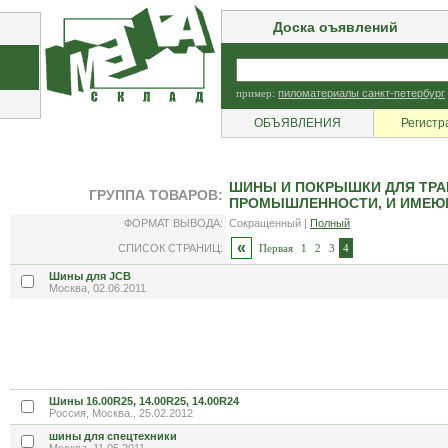
Доска оъявлений
пример:
пиломатериалы санкт-петербург
ОБЪЯВЛЕНИЯ
Регистр
ШИНЫ И ПОКРЫШКИ ДЛЯ ТРА
ГРУППА ТОВАРОВ:
ПРОМЫШЛЕННОСТИ, И ИМЕЮЩ
ФОРМАТ ВЫВОДА:
Сокращенный |
Полный
«
СПИСОК СТРАНИЦ:
Первая
1
2
3
4
Шины для JCB
Москва, 02.06.2011
Шины 16.00R25, 14.00R25, 14.00R24
Россия, Москва., 25.02.2012
шины для спецтехники