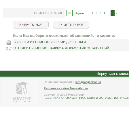
«
СПИСОК СТРАНИЦ:
Первая
...
1
2
3
4
5
6
7
8
9
.
Если Вы выберете несколько объявлений, то можете:
ВЫВЕСТИ ИХ СПИСОК В ВЕРСИИ ДЛЯ ПЕЧАТИ
ОТПРАВИТЬ ПИСЬМО-ЗАЯВКУ АВТОРАМ ЭТИХ ОБЪЯВЛЕНИЙ
Вернуться к спис
По общим вопросам »
info@megasklad.ru
Реклама на сайте Megasklad.ru
Copyright © 2003 MegaGroup
|
ДВЕРИ И ПОРОГИ ДЛЯ НИХ, ОКНА И ИХ РАМЫ, ИЗ ПЛАСТ