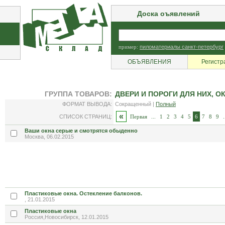
Доска оъявлений
пример:
пиломатериалы санкт-петербург
ОБЪЯВЛЕНИЯ
Регистр
ГРУППА ТОВАРОВ:
ДВЕРИ И ПОРОГИ ДЛЯ НИХ, О
ФОРМАТ ВЫВОДА:
Сокращенный |
Полный
«
СПИСОК СТРАНИЦ:
Первая
...
1
2
3
4
5
6
7
8
9
.
Ваши окна серые и смотрятся обыденно
Москва, 06.02.2015
Пластиковые окна. Остекление балконов.
, 21.01.2015
Пластиковые окна
Россия,Новосибирск, 12.01.2015