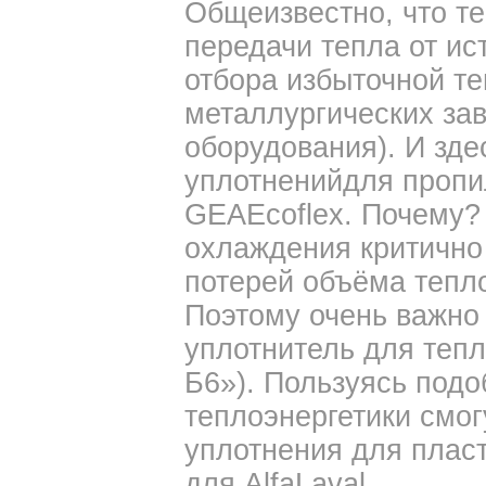
Общеизвестно, что т
передачи тепла от ис
отбора избыточной т
металлургических за
оборудования). И зде
уплотненийдля пропи
GEAEcoflex. Почему?
охлаждения критично 
потерей объёма тепл
Поэтому очень важно
уплотнитель для теп
Б6»). Пользуясь под
теплоэнергетики смог
уплотнения для плас
для AlfaLaval.