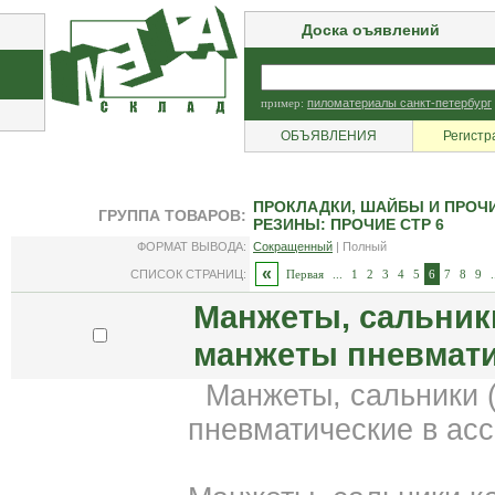
Доска оъявлений
пример:
пиломатериалы санкт-петербург
ОБЪЯВЛЕНИЯ
Регистр
ПРОКЛАДКИ, ШАЙБЫ И ПРОЧИ
ГРУППА ТОВАРОВ:
РЕЗИНЫ: ПРОЧИЕ СТР 6
ФОРМАТ ВЫВОДА:
Сокращенный
| Полный
«
СПИСОК СТРАНИЦ:
Первая
...
1
2
3
4
5
6
7
8
9
.
Манжеты, сальник
манжеты пневмат
Манжеты, сальники 
пневматические в ас