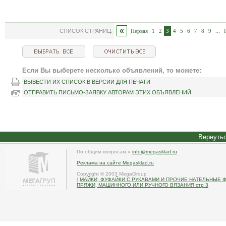
«
СПИСОК СТРАНИЦ:
Первая
1
2
3
4
5
6
7
8
9
...
Если Вы выберете несколько объявлений, то можете:
ВЫВЕСТИ ИХ СПИСОК В ВЕРСИИ ДЛЯ ПЕЧАТИ
ОТПРАВИТЬ ПИСЬМО-ЗАЯВКУ АВТОРАМ ЭТИХ ОБЪЯВЛЕНИЙ
Вернутьс
По общим вопросам »
info@megasklad.ru
Реклама на сайте Megasklad.ru
Copyright © 2003 MegaGroup
|
МАЙКИ, ФУФАЙКИ С РУКАВАМИ И ПРОЧИЕ НАТЕЛЬНЫЕ
ПРЯЖИ, МАШИННОГО ИЛИ РУЧНОГО ВЯЗАНИЯ стр 3