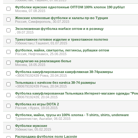
Узбекистан, Ташкент, 07.08.2015
Футболки мужские однотонные ОПТОМ 100% хлопок 190 руб/шт
Москва, 07.08.2015
Женские хлопковые футболки и халаты пр-во Турция
Россия, Симферополь, 30.07.2015
Эксклюзивная футболка warface оптом и в розницу
, 09.07.2015
Трикотажное готовое изделие и трикотажное полотно
Узбекистан,г.Ташкент, 01.07.2015
футболки, майки, свитшоты, леггинсы, рубашки оптом
Россия, Нефтекамск, 25.06.2015
предлагаю на реализацию белье
Москва, 18.05.2015
Футболка камуфлированная камуфляжная 38-74размеры
+380679192439 Рома, 20.04.2015
Тельняшка с начёсом без начёса 38-74 размеры
+380679192439 Рома, 20.04.2015
Футболка камуфлированная Тельняшка Интернет-магазин одежды "Ро
+380679192439, 20.04.2015
Футболка из игры DOTA 2
Россия, г.Курск, 19.03.2015
Футболки, майки, трусы из 100% хлопка - T-shirts, shirts, underware
Туркменистан, Ашгабат, 06.02.2015
Футболки мужские
Узбекистан, 05.02.2015
Распродажа футболок поло Lacoste