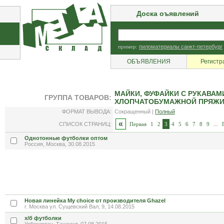
Доска оъявлений
пример:
пиломатериалы санкт-петербург
ОБЪЯВЛЕНИЯ
Регистр
МАЙКИ, ФУФАЙКИ С РУКАВАМ
ГРУППА ТОВАРОВ:
ХЛОПЧАТОБУМАЖНОЙ ПРЯЖИ,
ФОРМАТ ВЫВОДА:
Сокращенный |
Полный
«
СПИСОК СТРАНИЦ:
Первая
1
2
3
4
5
6
7
8
9
...
Однотонные футболки оптом
Россия, Москва, 30.08.2015
Новая линейка My choice от производителя Ghazel
г. Москва ул. Сущевский Вал, 9, 14.08.2015
х/б футболки