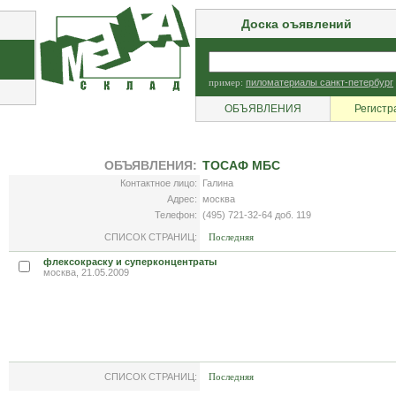
Доска оъявлений
пример:
пиломатериалы санкт-петербург
ОБЪЯВЛЕНИЯ
Регистр
ОБЪЯВЛЕНИЯ:
ТОСАФ МБС
Контактное лицо:
Галина
Адрес:
москва
Телефон:
(495) 721-32-64 доб. 119
СПИСОК СТРАНИЦ:
Последняя
флексокраску и суперконцентраты
москва, 21.05.2009
СПИСОК СТРАНИЦ:
Последняя