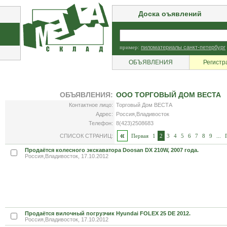
Доска оъявлений
пример:
пиломатериалы санкт-петербург
ОБЪЯВЛЕНИЯ
Регистр
ОБЪЯВЛЕНИЯ:
ООО ТОРГОВЫЙ ДОМ ВЕСТА
Контактное лицо:
Торговый Дом ВЕСТА
Адрес:
Россия,Владивосток
Телефон:
8(423)2508683
«
СПИСОК СТРАНИЦ:
Первая
1
2
3
4
5
6
7
8
9
...
Продаётся колесного экскаватора Doosan DX 210W, 2007 года.
Россия,Владивосток, 17.10.2012
Продаётся вилочный погрузчик Hyundai FOLEX 25 DE 2012.
Россия,Владивосток, 17.10.2012