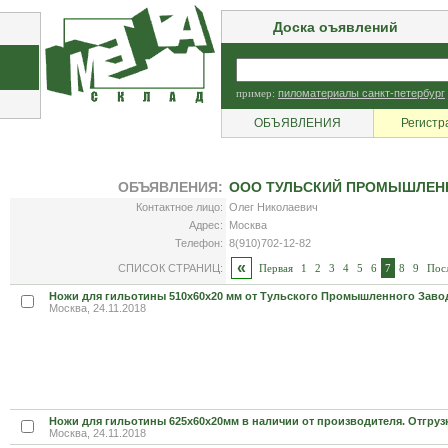
Доска оъявлений
пример:
пиломатериалы санкт-петербург
ОБЪЯВЛЕНИЯ
Регистр
ОБЪЯВЛЕНИЯ:
ООО ТУЛЬСКИЙ ПРОМЫШЛЕН
Контактное лицо:
Олег Николаевич
Адрес:
Москва
Телефон:
8(910)702-12-82
«
СПИСОК СТРАНИЦ:
Первая
1
2
3
4
5
6
7
8
9
Пос
Ножи для гильотины 510х60х20 мм от Тульского Промышленного Завод
Москва, 24.11.2018
Ножи для гильотины 625х60х20мм в наличии от производителя. Отгруз
Москва, 24.11.2018