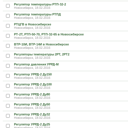
Регулятор температуры РТП-32-2
Новосибирск, 18.02.2016
Регулятор температуры РТПД
Новосибирск, 18.02.2016
РТЦГВ в Новосибирске
Новосибирск, 18.02.2016
РТ-2Т, РТП-50-70, РТП-32-65 в Новосибирске
Новосибирск, 18.02.2016
ВТР-10И, ВТР-14И в Новосибирске
Новосибирск, 18.02.2016
Регуляторы температуры 2РТ, 2РТ2
Новосибирск, 18.02.2016
Регулятор давления УРРД-М
Новосибирск, 18.02.2016
Регулятор УРРД-2 Ду150
Новосибирск, 18.02.2016
Регулятор УРРД-2 Ду100
Новосибирск, 18.02.2016
Регулятор УРРД-2 Ду80
Новосибирск, 18.02.2016
Регулятор УРРД-2 Ду50
Новосибирск, 18.02.2016
Регулятор УРРД-2 Ду32
Новосибирск, 18.02.2016
Регулятор УРРД-2 Ду25
Новосибирск, 18.02.2016