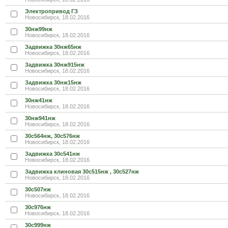
Электропривод ГЗ
Новосибирск, 18.02.2016
30нж99нж
Новосибирск, 18.02.2016
Задвижка 30нж65нж
Новосибирск, 18.02.2016
Задвижка 30нж915нж
Новосибирск, 18.02.2016
Задвижка 30нж15нж
Новосибирск, 18.02.2016
30нж41нж
Новосибирск, 18.02.2016
30нж941нж
Новосибирск, 18.02.2016
30с564нж, 30с576нж
Новосибирск, 18.02.2016
Задвижка 30с541нж
Новосибирск, 18.02.2016
Задвижка клиновая 30с515нж , 30с527нж
Новосибирск, 18.02.2016
30с507нж
Новосибирск, 18.02.2016
30с976нж
Новосибирск, 18.02.2016
30с999нж