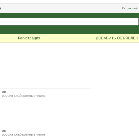
й
Карта сайт
Регистрация
ДОБАВИТЬ ОБЪЯВЛЕН
ип
россия г.набережные челны
ип
россия г.набережные челны