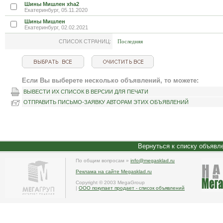
Шины Мишлен xha2
Екатеринбург, 05.11.2020
Шины Мишлен
Екатеринбург, 02.02.2021
СПИСОК СТРАНИЦ:
Последняя
Если Вы выберете несколько объявлений, то можете:
ВЫВЕСТИ ИХ СПИСОК В ВЕРСИИ ДЛЯ ПЕЧАТИ
ОТПРАВИТЬ ПИСЬМО-ЗАЯВКУ АВТОРАМ ЭТИХ ОБЪЯВЛЕНИЙ
Вернуться к списку объявл
По общим вопросам »
info@megasklad.ru
Реклама на сайте Megasklad.ru
Copyright © 2003 MegaGroup
|
ООО покупает продает - список объявлений