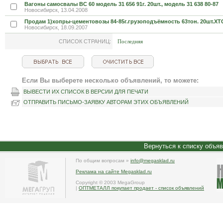
Вагоны самосвалы ВС 60 модель 31 656 91г. 20шт., модель 31 638 80-87
Новосибирск, 13.04.2008
Продам 1)хопры-цементовозы 84-85г.грузоподъёмность 63тон. 20шт.ХТ
Новосибирск, 18.09.2007
СПИСОК СТРАНИЦ:
Последняя
Если Вы выберете несколько объявлений, то можете:
ВЫВЕСТИ ИХ СПИСОК В ВЕРСИИ ДЛЯ ПЕЧАТИ
ОТПРАВИТЬ ПИСЬМО-ЗАЯВКУ АВТОРАМ ЭТИХ ОБЪЯВЛЕНИЙ
Вернуться к списку объя
По общим вопросам »
info@megasklad.ru
Реклама на сайте Megasklad.ru
Copyright © 2003 MegaGroup
|
ОПТМЕТАЛЛ покупает продает - список объявлений