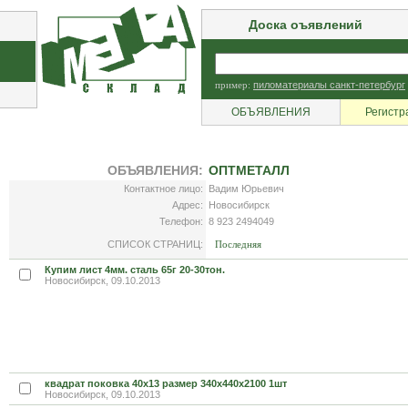
Доска оъявлений
пример:
пиломатериалы санкт-петербург
ОБЪЯВЛЕНИЯ
Регистр
ОБЪЯВЛЕНИЯ:
ОПТМЕТАЛЛ
Контактное лицо:
Вадим Юрьевич
Адрес:
Новосибирск
Телефон:
8 923 2494049
СПИСОК СТРАНИЦ:
Последняя
Купим лист 4мм. сталь 65г 20-30тон.
Новосибирск, 09.10.2013
квадрат поковка 40х13 размер 340х440х2100 1шт
Новосибирск, 09.10.2013