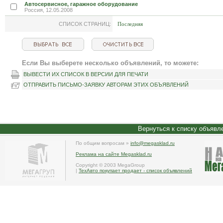
Автосервисное, гаражное оборудование
Россия, 12.05.2008
СПИСОК СТРАНИЦ:
Последняя
Если Вы выберете несколько объявлений, то можете:
ВЫВЕСТИ ИХ СПИСОК В ВЕРСИИ ДЛЯ ПЕЧАТИ
ОТПРАВИТЬ ПИСЬМО-ЗАЯВКУ АВТОРАМ ЭТИХ ОБЪЯВЛЕНИЙ
Вернуться к списку объявл
По общим вопросам »
info@megasklad.ru
Реклама на сайте Megasklad.ru
Copyright © 2003 MegaGroup
|
ТехАвто покупает продает - список объявлений