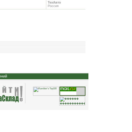
ТехАвто
Россия
ений