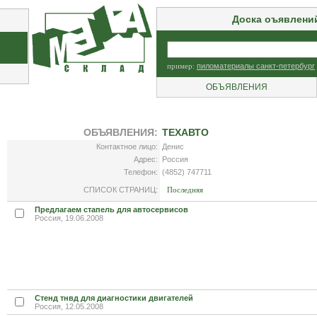
Доска оъявлени
пример:
пиломатериалы санкт-петербург
ОБЪЯВЛЕНИЯ
ОБЪЯВЛЕНИЯ:
ТЕХАВТО
Контактное лицо:
Денис
Адрес:
Россия
Телефон:
(4852) 747711
СПИСОК СТРАНИЦ:
Последняя
Предлагаем стапель для автосервисов
Россия, 19.06.2008
Стенд тнвд для диагностики двигателей
Россия, 12.05.2008