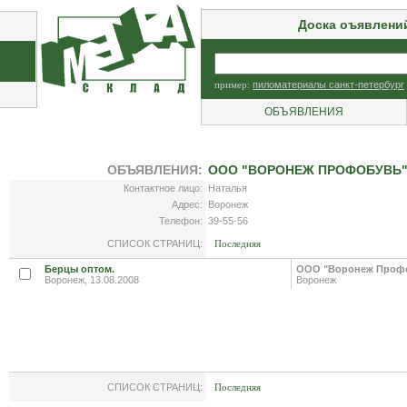
Доска оъявлени
пример:
пиломатериалы санкт-петербург
ОБЪЯВЛЕНИЯ
ОБЪЯВЛЕНИЯ:
ООО "ВОРОНЕЖ ПРОФОБУВЬ
Контактное лицо:
Наталья
Адрес:
Воронеж
Телефон:
39-55-56
СПИСОК СТРАНИЦ:
Последняя
Берцы оптом.
ООО "Воронеж Проф
Воронеж, 13.08.2008
Воронеж
СПИСОК СТРАНИЦ:
Последняя