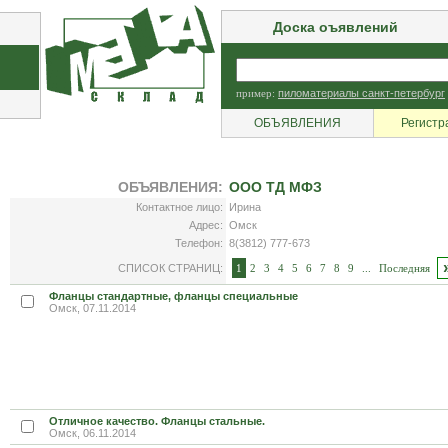
Доска оъявлений
пример:
пиломатериалы санкт-петербург
ОБЪЯВЛЕНИЯ
Регистр
ОБЪЯВЛЕНИЯ:
ООО ТД МФЗ
Контактное лицо:
Ирина
Адрес:
Омск
Телефон:
8(3812) 777-673
СПИСОК СТРАНИЦ:
1
2
3
4
5
6
7
8
9
...
Последняя
Фланцы стандартные, фланцы специальные
Омск, 07.11.2014
Отличное качество. Фланцы стальные.
Омск, 06.11.2014