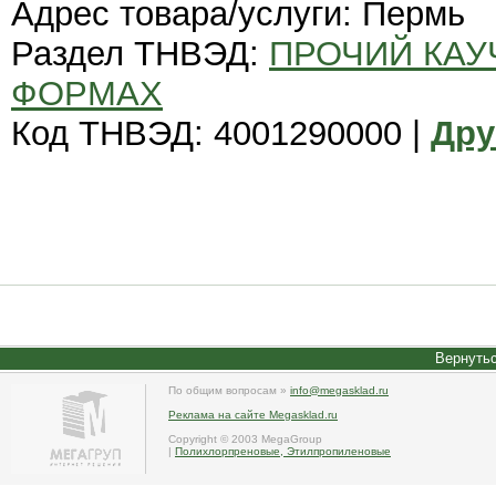
Адрес товара/услуги: Пермь
Раздел ТНВЭД:
ПРОЧИЙ КАУ
ФОРМАХ
Код ТНВЭД: 4001290000 |
Дру
Вернутьс
По общим вопросам »
info@megasklad.ru
Реклама на сайте Megasklad.ru
Copyright © 2003 MegaGroup
|
Полихлорпреновые, Этилпропиленовые