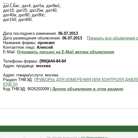
_ _ _ _
дат1,6ас; дат4; дат5а; дат8м1;
дат15; дат25; дат25м; дат40;
дат40а; дат80; дат80с;
дат150; дат400;
Дата последнего изменения:
06.07.2013
Дата размещения объявления:
06.07.2013
Показать все объявления 
Название фирмы:
промзип
Контактное лицо:
Алексей
E-Mail:
Отправить письмо на E-Mail автора объявления
Телефоны фирмы:
(906)644-84-84
Адрес продавца:
москва
Адрес товара/услуги: москва
Раздел ТНВЭД:
ПРИБОРЫ ДЛЯ ИЗМЕРЕНИЯ ИЛИ КОНТРОЛЯ ДАВЛЕ
8705 5))
Код ТНВЭД: 9026202009 |
Другие объявления в этом разделе
По общим вопросам »
info@megasklad.ru