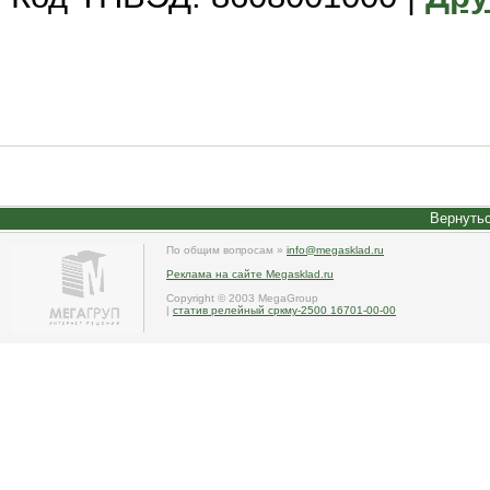
Вернутьс
По общим вопросам »
info@megasklad.ru
Реклама на сайте Megasklad.ru
Copyright © 2003 MegaGroup
|
статив релейный сркму-2500 16701-00-00