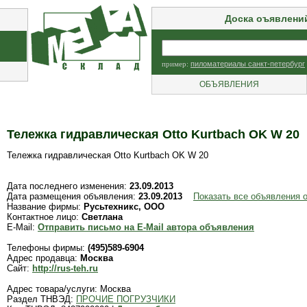
Доска оъявлени
пример:
пиломатериалы санкт-петербург
ОБЪЯВЛЕНИЯ
Тележка гидравлическая Otto Kurtbach OK W 20
Тележка гидравлическая Otto Kurtbach OK W 20
Дата последнего изменения:
23.09.2013
Дата размещения объявления:
23.09.2013
Показать все объявления 
Название фирмы:
Русьтехникс, ООО
Контактное лицо:
Светлана
E-Mail:
Отправить письмо на E-Mail автора объявления
Телефоны фирмы:
(495)589-6904
Адрес продавца:
Москва
Сайт:
http://rus-teh.ru
Адрес товара/услуги: Москва
Раздел ТНВЭД:
ПРОЧИЕ ПОГРУЗЧИКИ