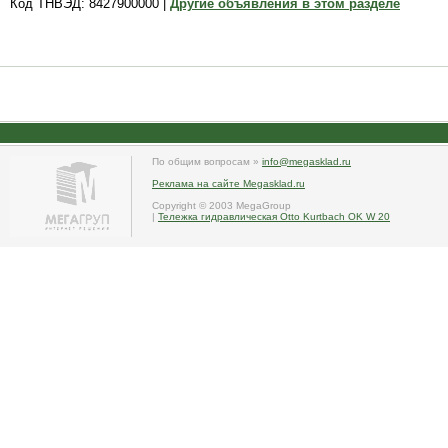
Код ТНВЭД: 8427900000 |
Другие объявления в этом разделе
По общим вопросам »
info@megasklad.ru
Реклама на сайте Megasklad.ru
Copyright © 2003 MegaGroup
|
Тележка гидравлическая Otto Kurtbach OK W 20