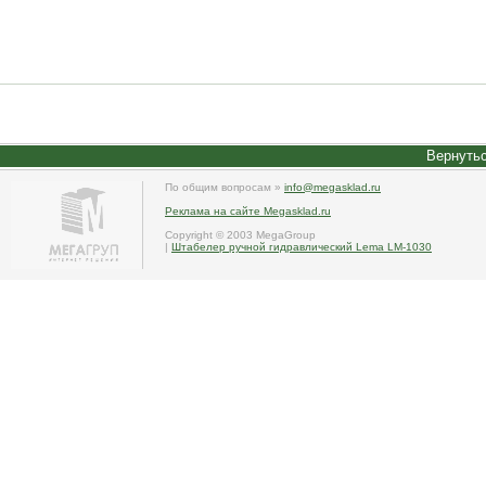
Вернутьс
По общим вопросам »
info@megasklad.ru
Реклама на сайте Megasklad.ru
Copyright © 2003 MegaGroup
|
Штабелер ручной гидравлический Lema LM-1030