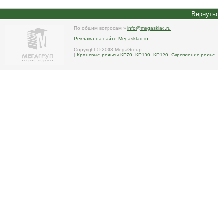
Вернутьс
По общим вопросам »
info@megasklad.ru
Реклама на сайте Megasklad.ru
Copyright © 2003 MegaGroup
|
Крановые рельсы КР70, КР100, КР120. Скрепление рельс.