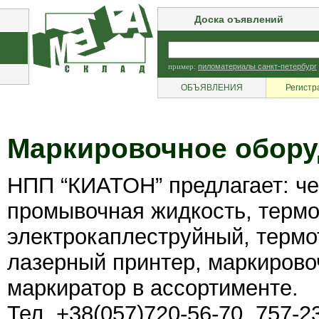
Доска оъявлений
пример:
пиломатериалы санкт-петербург
ОБЪЯВЛЕНИЯ
Регистр
Маркировочное обор
НПП “КИАТОН” предлагает: чер
промывочная жидкость, терм
электрокаплеструйный, терм
лазерный принтер, маркирово
маркиратор в ассортименте.
Тел. +38(057)720-56-70, 757-2