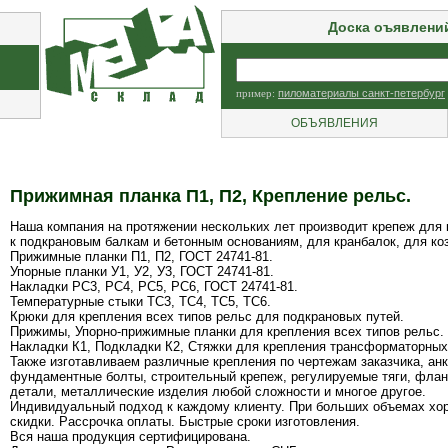
Доска оъявлени
пример:
пиломатериалы санкт-петербург
ОБЪЯВЛЕНИЯ
Прижимная планка П1, П2, Крепление рельс.
Наша компания на протяжении нескольких лет производит крепеж для
к подкрановым балкам и бетонным основаниям, для кранбалок, для ко
Прижимные планки П1, П2, ГОСТ 24741-81.
Упорные планки У1, У2, У3, ГОСТ 24741-81.
Накладки РС3, РС4, РС5, РС6, ГОСТ 24741-81.
Температурные стыки ТС3, ТС4, ТС5, ТС6.
Крюки для крепления всех типов рельс для подкрановых путей.
Прижимы, Упорно-прижимные планки для крепления всех типов рельс.
Накладки К1, Подкладки К2, Стяжки для крепления трансформаторных
Также изготавливаем различные крепления по чертежам заказчика, ан
фундаментные болты, строительный крепеж, регулируемые тяги, фла
детали, металлические изделия любой сложности и многое другое.
Индивидуальный подход к каждому клиенту. При больших объемах хо
скидки. Рассрочка оплаты. Быстрые сроки изготовления.
Вся наша продукция сертифицирована.