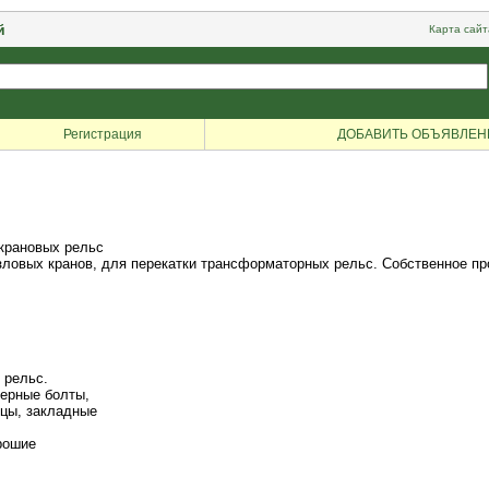
й
Карта сайт
Регистрация
ДОБАВИТЬ ОБЪЯВЛЕН
 крановых рельс
зловых кранов, для перекатки трансформаторных рельс. Собственное пр
 рельс.
керные болты,
нцы, закладные
рошие