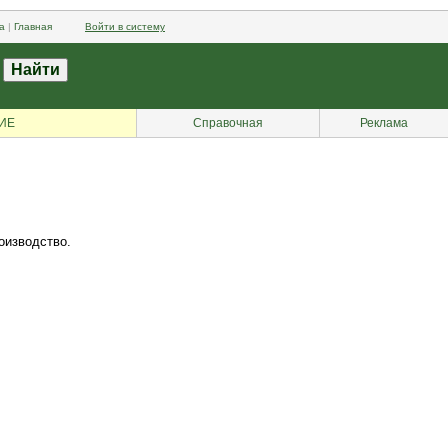
а
|
Главная
Войти в систему
ИЕ
Справочная
Реклама
оизводство.