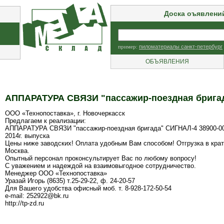
Доска оъявлени
пример:
пиломатериалы санкт-петербург
ОБЪЯВЛЕНИЯ
АППАРАТУРА СВЯЗИ "пассажир-поездная бригада
ООО «Технопоставка», г. Новочеркасск
Предлагаем к реализации:
АППАРАТУРА СВЯЗИ "пассажир-поездная бригада" СИГНАЛ-4 38900-00
2014г. выпуска
Цены ниже заводских! Оплата удобным Вам способом! Отгрузка в кра
Москва.
Опытный персонал проконсультирует Вас по любому вопросу!
С уважением и надеждой на взаимовыгодное сотрудничество.
Менеджер ООО «Технопоставка»
Уразай Игорь (8635) т.25-29-22, ф. 24-20-57
Для Вашего удобства офисный моб. т. 8-928-172-50-54
e-mail: 252922@bk.ru
http://tp-zd.ru