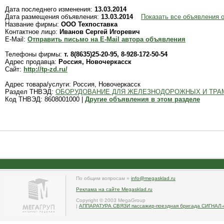
Дата последнего изменения:
13.03.2014
Дата размещения объявления:
13.03.2014
Показать все объявления 
Название фирмы:
ООО Техпоставка
Контактное лицо:
Иванов Сергей Игоревич
E-Mail:
Отправить письмо на E-Mail автора объявления
Телефоны фирмы:
т. 8(8635)25-20-95, 8-928-172-50-54
Адрес продавца:
Россия, Новочеркасск
Сайт:
http://tp-zd.ru/
Адрес товара/услуги: Россия, Новочеркасск
Раздел ТНВЭД:
ОБОРУДОВАНИЕ ДЛЯ ЖЕЛЕЗНОДОРОЖНЫХ И ТРА
Код ТНВЭД: 8608001000 |
Другие объявления в этом разделе
По общим вопросам »
info@megasklad.ru
Реклама на сайте Megasklad.ru
Copyright © 2003 MegaGroup
|
АППАРАТУРА СВЯЗИ пассажир-поездная бригада СИГНАЛ-4