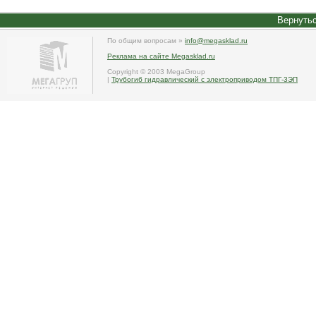
Вернутьс
По общим вопросам »
info@megasklad.ru
Реклама на сайте Megasklad.ru
Copyright © 2003 MegaGroup
|
Трубогиб гидравлический с электроприводом ТПГ-3ЭП