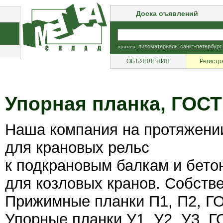
Доска оъявлений
пример:
пиломатериалы санкт-петербург
ОБЪЯВЛЕНИЯ
Регистр
Упорная планка, ГОСТ
Наша компания на протяжении
для крановых рельс
к подкрановым балкам и бето
для козловых кранов. Собств
Прижимные планки П1, П2, ГО
Упорные планки У1, У2, У3, Г