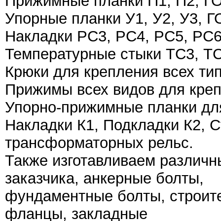
Прижимные планки П1, П2, ГО
Упорные планки У1, У2, У3, Г
Накладки РС3, РС4, РС5, РС6
Температурные стыки ТС3, ТС
Крюки для крепления всех ти
Прижимы всех видов для креп
Упорно-прижимные планки для
Накладки К1, Подкладки К2, 
трансформаторных рельс.
Также изготавливаем различн
заказчика, анкерные болты,
фундаментные болты, строите
фланцы, закладные