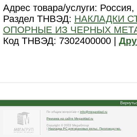
Адрес товара/услуги: Россия,
Раздел ТНВЭД:
НАКЛАДКИ С
ОПОРНЫЕ ИЗ ЧЕРНЫХ МЕТ
Код ТНВЭД: 7302400000 |
Дру
Вернутьс
По общим вопросам »
info@megasklad.ru
Реклама на сайте Megasklad.ru
Copyright © 2003 MegaGroup
|
Накладка РС для крановых рельс. Производство.