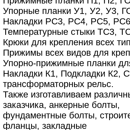
Прижимные планки П1, П2, ГО
Упорные планки У1, У2, У3, Г
Накладки РС3, РС4, РС5, РС6
Температурные стыки ТС3, ТС
Крюки для крепления всех ти
Прижимы всех видов для креп
Упорно-прижимные планки для
Накладки К1, Подкладки К2, 
трансформаторных рельс.
Также изготавливаем различн
заказчика, анкерные болты,
фундаментные болты, строите
фланцы, закладные