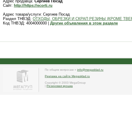
Адрес продавца:
Сергиев Посад
Сайт:
http://https://ecorti.ru
Адрес товара/услуги: Сергиев Посад
Раздел ТНВЭД:
ОТХОДЫ, ОБРЕЗКИ И СКРАП РЕЗИНЫ (КРОМЕ ТВЕ
Код ТНВЭД: 4004000000 |
Другие объявления в этом разделе
По общим вопросам »
info@megasklad.ru
Реклама на сайте Megasklad.ru
Copyright © 2003 MegaGroup
|
Резиновая крошка