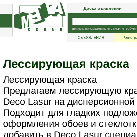
Доска оъявлений
пример:
пиломатериалы санкт-петербург
ОБЪЯВЛЕНИЯ
Регистр
Лессирующая краска
Лессирующая краска
Предлагаем лессирующую крас
Deco Lasur на дисперсионной 
Подходит для гладких подложе
оформления обоев и стеклот
добавить в Deco Lasur специ