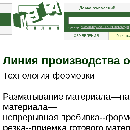
Доска оъявлений
пример:
пиломатериалы санкт-петербург
ОБЪЯВЛЕНИЯ
Регистр
Линия производства 
Технология формовки
Разматывание материала—на
материала—
непрерывная пробивка--форм
резка--приемка готового мате