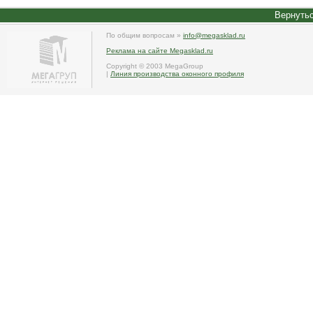
Вернутьс
По общим вопросам »
info@megasklad.ru
Реклама на сайте Megasklad.ru
Copyright © 2003 MegaGroup
|
Линия производства оконного профиля