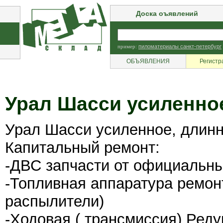
Доска оъявлений
пример:
пиломатериалы санкт-петербург
ОБЪЯВЛЕНИЯ
Регистр
Урал Шасси усиленно
Урал Шасси усиленное, длин
Капитальный ремонт:
-ДВС запчасти от официальн
-Топливная аппаратура ремо
распылители)
-Ходовая ( трансмиссия) Реду