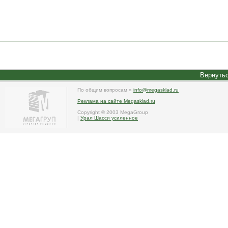
Вернутьс
По общим вопросам »
info@megasklad.ru
Реклама на сайте Megasklad.ru
Copyright © 2003 MegaGroup
|
Урал Шасси усиленное