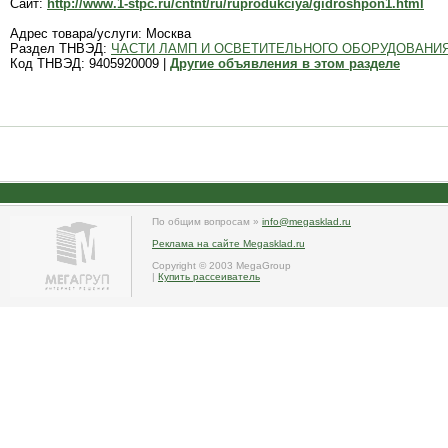
Сайт:
http://www.1-stpc.ru/cntnt/ru/ruprodukciya/gidroshpon1.html
Адрес товара/услуги: Москва
Раздел ТНВЭД:
ЧАСТИ ЛАМП И ОСВЕТИТЕЛЬНОГО ОБОРУДОВАНИЯ,
Код ТНВЭД: 9405920009 |
Другие объявления в этом разделе
По общим вопросам »
info@megasklad.ru
Реклама на сайте Megasklad.ru
Copyright © 2003 MegaGroup
|
Купить рассеиватель